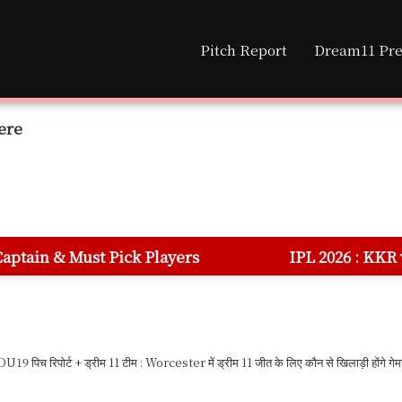
Pitch Report
Dream11 Pre
ere
k Players
IPL 2026 : KKR vs DC 70th Match
िच रिपोर्ट + ड्रीम 11 टीम : Worcester में ड्रीम 11 जीत के लिए कौन से खिलाड़ी होंगे गेमचेंजर? 