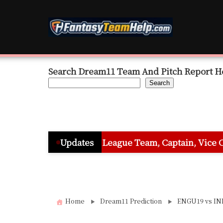
Skip
to
content
Search Dream11 Team And Pitch Report H
Search
– Grand League Team, Captain, Vice Captain & Must Pic
Updates
Home
Dream11 Prediction
ENGU19 vs INDU19 प