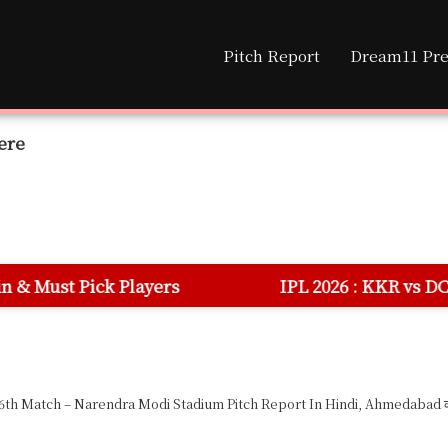
Pitch Report
Dream11 Pre
ere
yers
IPL 2026 : KKR vs DC 70th Match Dream
6th Match – Narendra Modi Stadium Pitch Report In Hindi, Ahmedabad की पिच