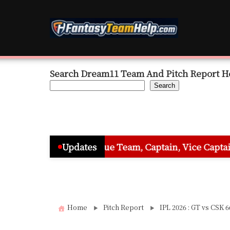
Skip
to
content
Search Dream11 Team And Pitch Report H
Search
nd League Team, Captain, Vice Captain & Must Pick Pla
Updates
Home
Pitch Report
IPL 2026 : GT vs CSK 6