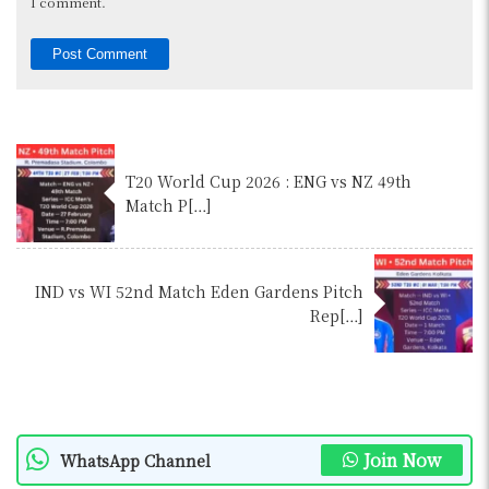
I comment.
T20 World Cup 2026 : ENG vs NZ 49th
Match P[…]
IND vs WI 52nd Match Eden Gardens Pitch
Rep[…]
Join Now
WhatsApp Channel