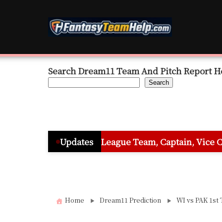
Skip
to
content
Search Dream11 Team And Pitch Report H
Search
 – Grand League Team, Captain, Vice Captain & Must Pi
Updates
Home
Dream11 Prediction
WI vs PAK 1st T2