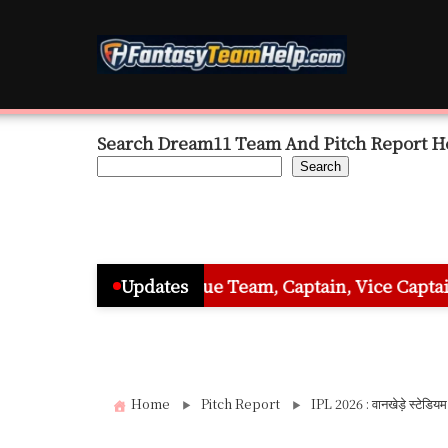
Skip
to
content
Search Dream11 Team And Pitch Report H
Search
nd League Team, Captain, Vice Captain & Must Pick Pla
Updates
Home
Pitch Report
IPL 2026 : वानखेड़े स्ट