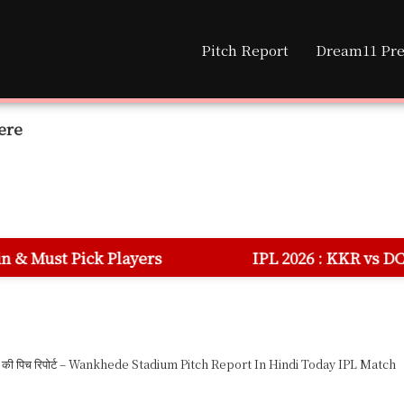
Pitch Report
Dream11 Pre
ere
yers
IPL 2026 : KKR vs DC 70th Match Dream
ेडियम की पिच रिपोर्ट – Wankhede Stadium Pitch Report In Hindi Today IPL Match