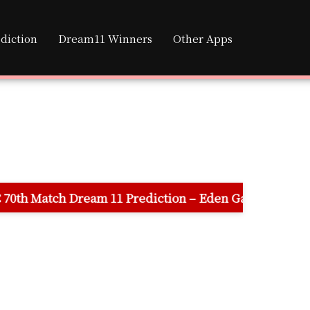
diction
Dream11 Winners
Other Apps
 11 Prediction – Eden Gardens Stadium Pitch Report, 