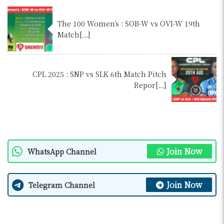
The 100 Women’s : SOB-W vs OVI-W 19th
Match[…]
CPL 2025 : SNP vs SLK 6th Match Pitch
Repor[…]
Join Now
WhatsApp Channel
Join Now
Telegram Channel