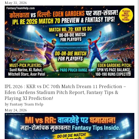
May 31, 2026
IPL 2026 : KKR vs DC 70th Match Dream 11 Prediction –
Eden Gardens Stadium Pitch Report, Fantasy Tips &
Playing XI Prediction!
by Fantasy Team Help
May 24, 2026