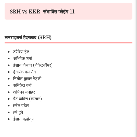
SRH vs KKR: संभावित प्लेइंग 11
सनराइजर्स हैदराबाद (SRH)
ट्रैविस हेड
अभिषेक शर्मा
ईशान किशन (विकेटकीपर)
हेनरिक क्लासेन
नितीश कुमार रेड्डी
अनिकेत वर्मा
अभिनव मनोहर
पैट कमिंस (कप्तान)
हर्षल पटेल
हर्ष दुबे
ईशान मल्होत्रा