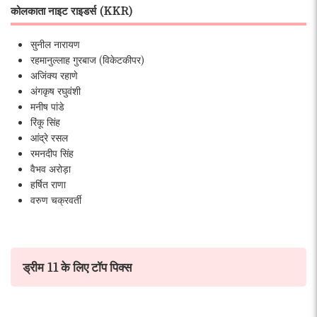
कोलकाता नाइट राइडर्स (KKR)
सुनील नारायण
रहमानुल्लाह गुरबाज (विकेटकीपर)
अजिंक्य रहाणे
अंगकृष रघुवंशी
मनीष पांडे
रिंकू सिंह
आंद्रे रसल
रमनदीप सिंह
वैभव अरोड़ा
हर्षित राणा
वरुण चक्रवर्ती
ड्रीम 11 के लिए टॉप पिक्स