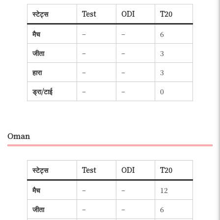
स्टेट्स
Test
ODI
T20
मैच
–
–
6
जीता
–
–
3
हारा
–
–
3
ड्रा/टाई
–
–
0
Oman
स्टेट्स
Test
ODI
T20
मैच
–
–
12
जीता
–
–
6