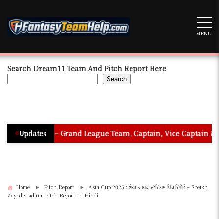
Skip
to
content
MENU
Search Dream11 Team And Pitch Report Here
Search
Hindi – Grand League Team, Captain, Vice Captain & Must Pick 
Updates
Home
Pitch Report
Asia Cup 2025 : शेख जायद स्टेडियम पिच रिपोर्ट – Sheikh
Zayed Stadium Pitch Report In Hindi