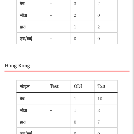
मैच
–
3
2
जीता
–
2
0
हारा
–
1
2
ड्रा/टाई
–
0
0
Hong Kong
स्टेट्स
Test
ODI
T20
मैच
–
1
10
जीता
–
1
3
हारा
–
0
7
ड्रा/टाई
–
0
0