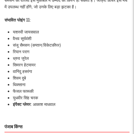
में उपलब्ध नहीं होंगे, जो उनके लिए बड़ा झटका है।
संभावित प्लेइंग 11
:
यशस्वी जायसवाल
वैभव सूर्यवंशी
संजू सैमसन (कप्तान/विकेटकीपर)
रियान पराग
ध्रुव जुरेल
सिमरन हेटमायर
वानिंदु हसरंगा
शिवम दुबे
थिक्साना
फैजल फारूकी
युधवीर सिंह चरक
इंपैक्ट प्लेयर
: आकाश माधवाल
पंजाब किंग्स