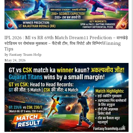
IPL 2026 : MI vs RR 69th Match Dream11 Prediction – वानखेड़े
स्टेडियम पर रोमांचक मुकाबला – फैंटेसी टीम, पिच रिपोर्ट और विन्निंगWinning
Tips
by Fantasy Team Help
May 24, 2026