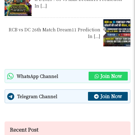
In […]
RCB vs DC 26th Match Dream11 Prediction
In […]
Join Now
WhatsApp Channel
Join Now
Telegram Channel
Recent Post