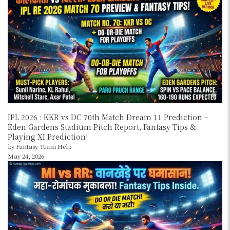
IPL 2026 : KKR vs DC 70th Match Dream 11 Prediction –
Eden Gardens Stadium Pitch Report, Fantasy Tips &
Playing XI Prediction!
by Fantasy Team Help
May 24, 2026