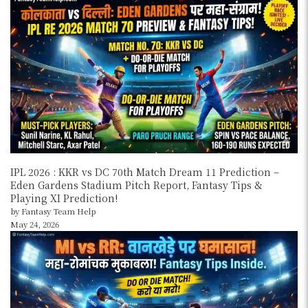
IPL 2026 : KKR vs DC 70th Match Dream 11 Prediction –
Eden Gardens Stadium Pitch Report, Fantasy Tips &
Playing XI Prediction!
by Fantasy Team Help
May 24, 2026