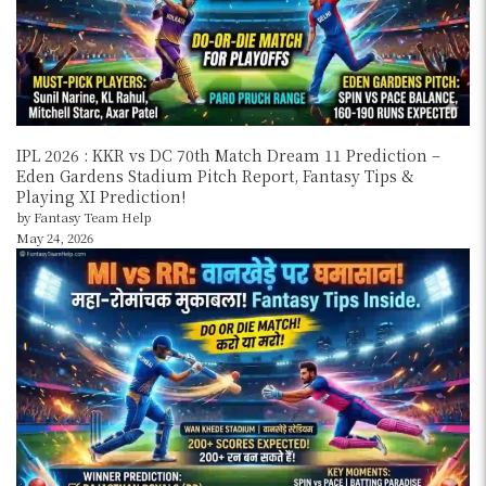
IPL 2026 : KKR vs DC 70th Match Dream 11 Prediction –
Eden Gardens Stadium Pitch Report, Fantasy Tips &
Playing XI Prediction!
by Fantasy Team Help
May 24, 2026