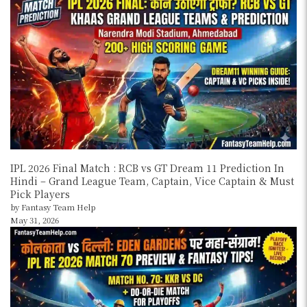
IPL 2026 Final Match : RCB vs GT Dream 11 Prediction In
Hindi – Grand League Team, Captain, Vice Captain & Must
Pick Players
by Fantasy Team Help
May 31, 2026