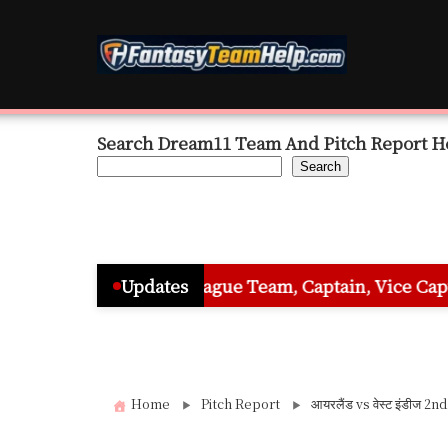
Skip
to
content
Search Dream11 Team And Pitch Report H
Search
Grand League Team, Captain, Vice Captain & Must Pick
Updates
Home
Pitch Report
आयरलैंड vs वेस्ट इंडीज 2nd T2