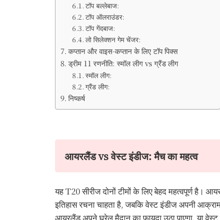
टॉप बल्लेबाज:
टॉप ऑलराउंडर:
टॉप गेंदबाज:
लो सिलेक्शन गेम चेंजर:
कप्तान और वाइस-कप्तान के लिए टॉप पिक्स
ड्रीम 11 रणनीति: स्मॉल लीग vs ग्रैंड लीग
स्मॉल लीग:
ग्रैंड लीग:
निष्कर्ष
आयरलैंड vs वेस्ट इंडीज: मैच का महत्व
यह T20 सीरीज दोनों टीमों के लिए बेहद महत्वपूर्ण है। आ
इतिहास रचना चाहता है, जबकि वेस्ट इंडीज अपनी आक्रामक
आयरलैंड अपने घरेलू मैदान का फायदा उठा पाएगा, या वेस्