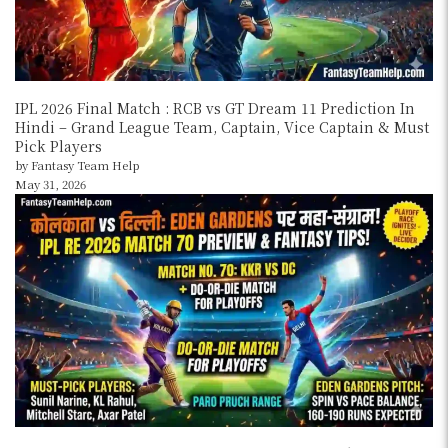
IPL 2026 Final Match : RCB vs GT Dream 11 Prediction In
Hindi – Grand League Team, Captain, Vice Captain & Must
Pick Players
by Fantasy Team Help
May 31, 2026