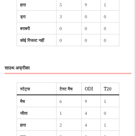
हारा
5
9
1
ड्रा
3
0
0
बराबरी
0
0
0
कोई रिजल्ट नहीं
0
0
0
साउथ अफ्रीका
स्टेट्स
टेस्ट मैच
ODI
T20
मैच
6
9
1
जीता
1
4
0
हारा
2
4
1