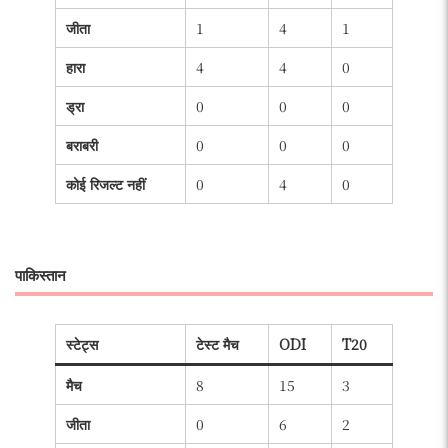
जीता
1
4
1
हारा
4
4
0
ड्रा
0
0
0
बराबरी
0
0
0
कोई रिजल्ट नहीं
0
4
0
पाकिस्तान
स्टेट्स
टेस्ट मैच
ODI
T20
मैच
8
15
3
जीता
0
6
2