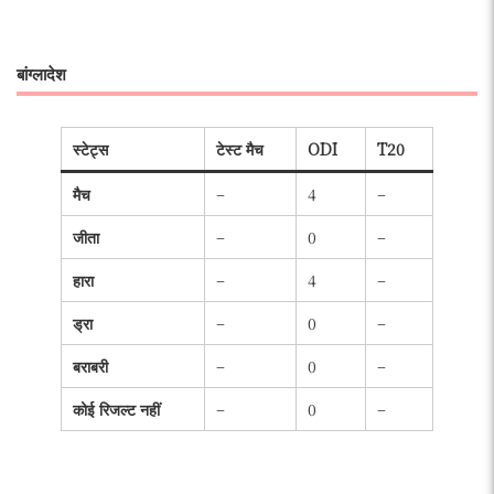
बांग्लादेश
स्टेट्स
टेस्ट मैच
ODI
T20
मैच
–
4
–
जीता
–
0
–
हारा
–
4
–
ड्रा
–
0
–
बराबरी
–
0
–
कोई रिजल्ट नहीं
–
0
–