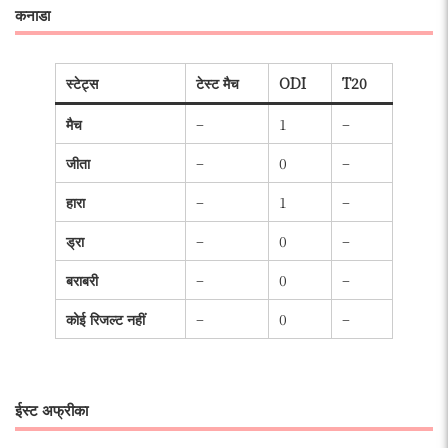
कनाडा
स्टेट्स
टेस्ट मैच
ODI
T20
मैच
–
1
–
जीता
–
0
–
हारा
–
1
–
ड्रा
–
0
–
बराबरी
–
0
–
कोई रिजल्ट नहीं
–
0
–
ईस्ट अफ्रीका