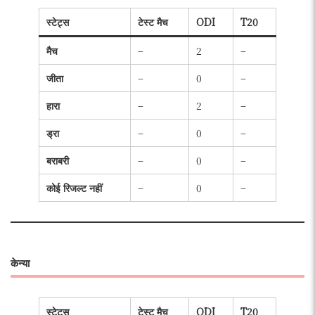
स्टेट्स
टेस्ट मैच
ODI
T20
मैच
–
2
–
जीता
–
0
–
हारा
–
2
–
ड्रा
–
0
–
बराबरी
–
0
–
कोई रिजल्ट नहीं
–
0
–
केन्या
स्टेट्स
टेस्ट मैच
ODI
T20