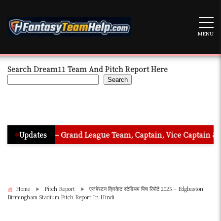
Skip
to
content
MENU
Search Dream11 Team And Pitch Report Here
Search
Hindi – Grand League Team, Captain, Vice Captain & Must Pick P
Updates
Home
Pitch Report
एजबेस्टन क्रिकेट स्टेडियम पिच रिपोर्ट 2025 – Edgbaston
Birmingham Stadium Pitch Report In Hindi