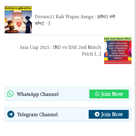
Dream11 Kab Wapas Aaega : ड्रीम11 मनी
कॉन्ट[…]
Asia Cup 2025 : IND vs UAE 2nd Match
Pitch […]
Join Now
WhatsApp Channel
Join Now
Telegram Channel