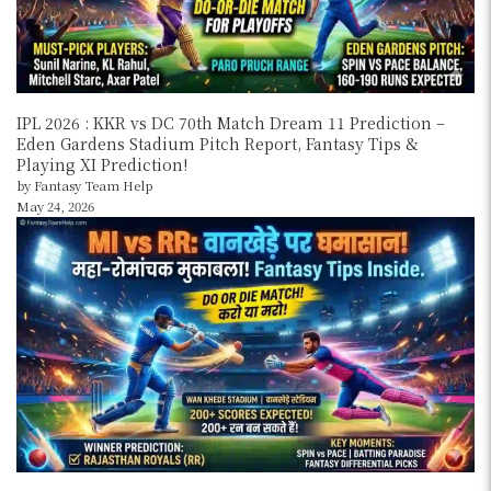
IPL 2026 : KKR vs DC 70th Match Dream 11 Prediction –
Eden Gardens Stadium Pitch Report, Fantasy Tips &
Playing XI Prediction!
by Fantasy Team Help
May 24, 2026