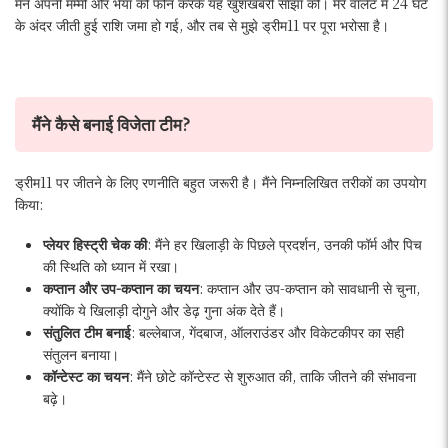
मैंने अपनी मम्मी और भैया को फोन करके यह खुशखबरी साझा की। मेरे वॉलेट में 24 घंटे
के अंदर जीती हुई राशि जमा हो गई, और तब से मुझे ड्रीम11 पर पूरा भरोसा है।
मैंने कैसे बनाई विजेता टीम?
ड्रीम11 पर जीतने के लिए रणनीति बहुत जरूरी है। मैंने निम्नलिखित तरीकों का उपयोग
किया:
प्लेयर हिस्ट्री चेक की
: मैंने हर खिलाड़ी के पिछले प्रदर्शन, उनकी फॉर्म और पिच
की स्थिति को ध्यान में रखा।
कप्तान और उप-कप्तान का चयन
: कप्तान और उप-कप्तान को सावधानी से चुना,
क्योंकि ये खिलाड़ी दोगुने और डेढ़ गुना अंक देते हैं।
संतुलित टीम बनाई
: बल्लेबाज, गेंदबाज, ऑलराउंडर और विकेटकीपर का सही
संतुलन बनाया।
कॉन्टेस्ट का चयन
: मैंने छोटे कॉन्टेस्ट से शुरुआत की, ताकि जीतने की संभावना
बढ़े।