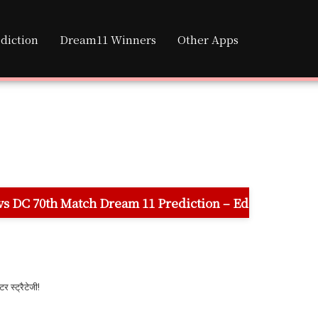
diction
Dream11 Winners
Other Apps
 Dream 11 Prediction – Eden Gardens Stadium Pitch Rep
र स्ट्रैटेजी!