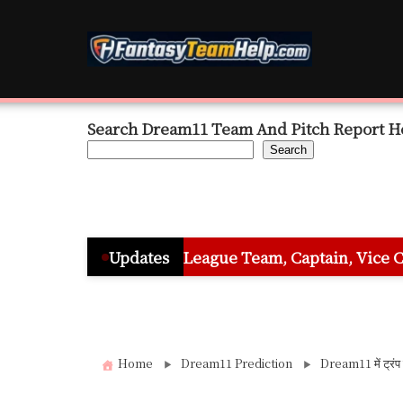
Skip
to
content
Search Dream11 Team And Pitch Report H
Search
– Grand League Team, Captain, Vice Captain & Must Pi
Updates
Home
Dream11 Prediction
Dream11 में ट्रंप का