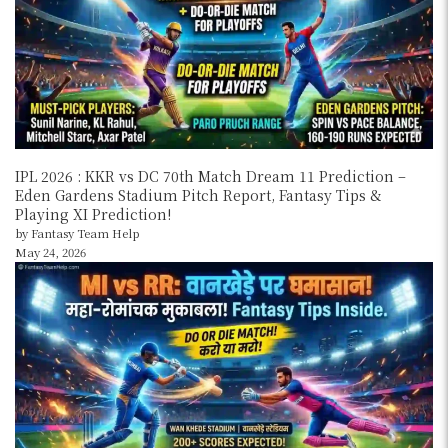
IPL 2026 : KKR vs DC 70th Match Dream 11 Prediction –
Eden Gardens Stadium Pitch Report, Fantasy Tips &
Playing XI Prediction!
by Fantasy Team Help
May 24, 2026