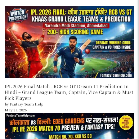
IPL 2026 Final Match : RCB vs GT Dream 11 Prediction In
Hindi – Grand League Team, Captain, Vice Captain & Must
Pick Players
by Fantasy Team Help
May 31, 2026