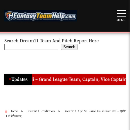
Skip
to
content
MENU
Search Dream11 Team And Pitch Report Here
Search
 Hindi – Grand League Team, Captain, Vice Captain & Must Pick
Updates
Home
Dream11 Prediction
Dream11 App Se Paise Kaise kamaye – ड्रीम
11 से पैसे कमाए