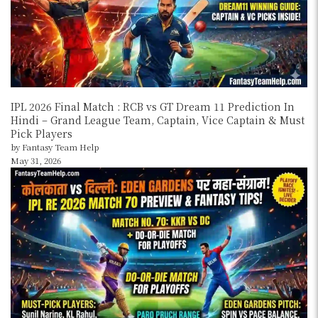
IPL 2026 Final Match : RCB vs GT Dream 11 Prediction In
Hindi – Grand League Team, Captain, Vice Captain & Must
Pick Players
by Fantasy Team Help
May 31, 2026