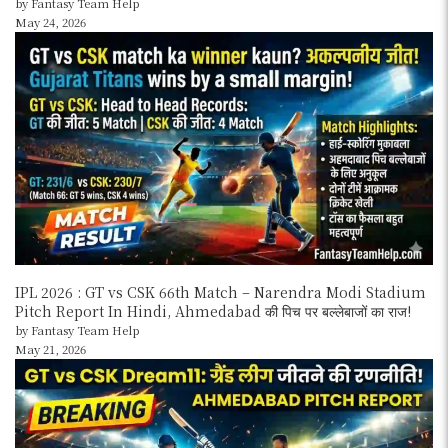
by Fantasy Team Help
May 24, 2026
IPL 2026 : GT vs CSK 66th Match – Narendra Modi Stadium
Pitch Report In Hindi, Ahmedabad की पिच पर बल्लेबाजों का राज!
by Fantasy Team Help
May 21, 2026