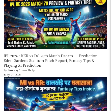
IPL 2026 : KKR vs DC 70th Match Dream 11 Prediction –
Eden Gardens Stadium Pitch Report, Fantasy Tips &
Playing XI Prediction!
by Fantasy Team Help
May 24, 2026