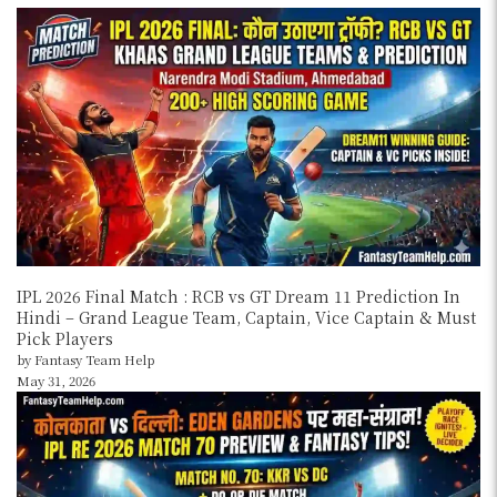
IPL 2026 Final Match : RCB vs GT Dream 11 Prediction In
Hindi – Grand League Team, Captain, Vice Captain & Must
Pick Players
by Fantasy Team Help
May 31, 2026