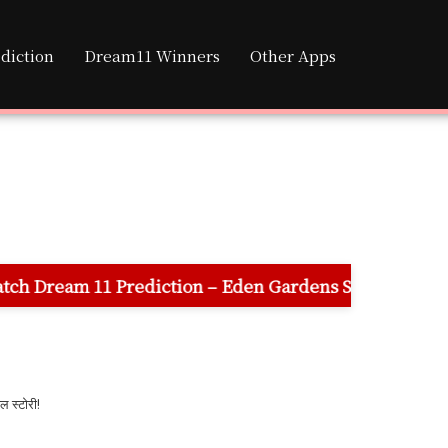
diction
Dream11 Winners
Other Apps
tion – Eden Gardens Stadium Pitch Report, Fantasy Tip
ल स्टोरी!