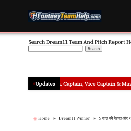
Skip
to
content
Search Dream11 Team And Pitch Report H
Search
eam, Captain, Vice Captain & Must Pick Players
Updates
Home
Dream11 Winner
5 साल की मेहनत और ₹1 क