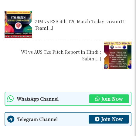
ZIM vs RSA 4th T20 Match Today Dream11
Team[…]
WI vs AUS T20 Pitch Report In Hindi :
Sabin[…]
Join Now
WhatsApp Channel
Join Now
Telegram Channel