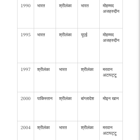
1990
भारत
श्रीलंका
भारत
मोहम्मद
अर्जुन
अजहरुद्दीन
राणातुंगा
(166
रन)
1995
भारत
श्रीलंका
यूएई
मोहम्मद
नवजोत
अजहरुद्दीन
सिंह
सिद्धू
(197
रन)
1997
श्रीलंका
भारत
श्रीलंका
मरवान
अर्जुन
अटापट्टू
राणातुंगा
(272
रन)
2000
पाकिस्तान
श्रीलंका
बांग्लादेश
मोइन खान
मोहम्मद
यूसुफ
(295
रन)
2004
श्रीलंका
भारत
श्रीलंका
मरवान
सनथ
अटापट्टू
जयसूर्या
(293