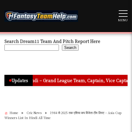
Skip
to
content
MENU
Search Dream11 Team And Pitch Report Here
Search
n Hindi – Grand League Team, Captain, Vice Captain & Must Pick
Updates
Home
Cric News
1984 से 2025 तक एशिया कप विजेता टीम लिस्ट – Asia Cup
Winners List In Hindi All Time