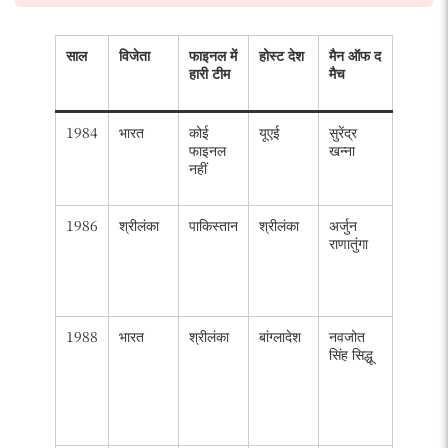
साल
विजेता
फाइनल में
होस्ट देश
मैन ऑफ द
प्लेयर
हारी टीम
मैच
ऑफ द
टूर्नामेंट
1984
भारत
कोई
यूएई
सुरेंद्र
सुरेंद्र
फाइनल
खन्ना
खन्ना
नहीं
(107
रन)
1986
श्रीलंका
पाकिस्तान
श्रीलंका
अर्जुन
अर्जुन
राणातुंगा
राणातुंगा
(105
रन, 4
विकेट)
1988
भारत
श्रीलंका
बांग्लादेश
नवजोत
नवजोत
सिंह सिद्धू
सिंह
सिद्धू
(179
रन, 4
विकेट)