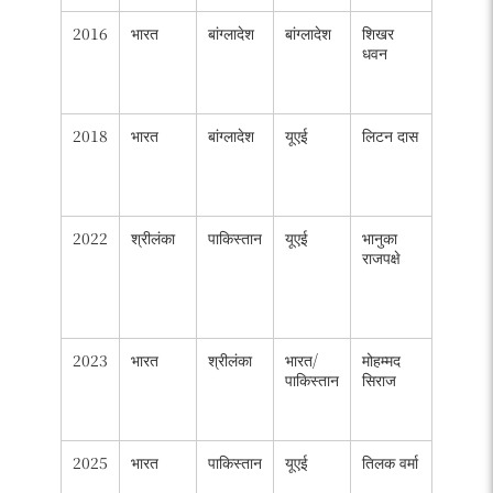
2016
भारत
बांग्लादेश
बांग्लादेश
शिखर
शब्बीर
धवन
रहमान
(176
रन)
2018
भारत
बांग्लादेश
यूएई
लिटन दास
शिखर
धवन
(342
रन)
2022
श्रीलंका
पाकिस्तान
यूएई
भानुका
वानिंदु
राजपक्षे
हसरंगा
(66
रन, 9
विकेट)
2023
भारत
श्रीलंका
भारत/
मोहम्मद
कुलदीप
पाकिस्तान
सिराज
यादव
(9
विकेट)
2025
भारत
पाकिस्तान
यूएई
तिलक वर्मा
अभिषेक
शर्मा