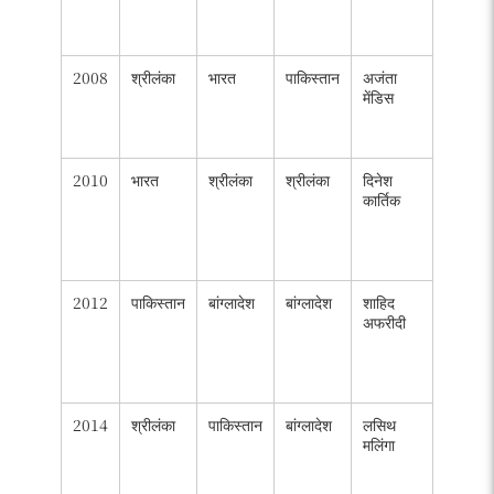
रन, 4
विकेट)
2008
श्रीलंका
भारत
पाकिस्तान
अजंता
अजंता
मेंडिस
मेंडिस
(17
विकेट)
2010
भारत
श्रीलंका
श्रीलंका
दिनेश
शाहिद
कार्तिक
अफरीदी
(265
रन, 3
विकेट)
2012
पाकिस्तान
बांग्लादेश
बांग्लादेश
शाहिद
शाकिबुल
अफरीदी
हसन
(237
रन, 6
विकेट)
2014
श्रीलंका
पाकिस्तान
बांग्लादेश
लसिथ
लाहिरु
मलिंगा
थिरिमाने
(279
रन)