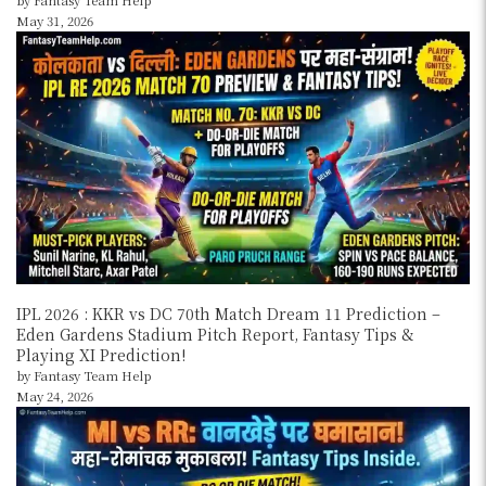
by Fantasy Team Help
May 31, 2026
IPL 2026 : KKR vs DC 70th Match Dream 11 Prediction –
Eden Gardens Stadium Pitch Report, Fantasy Tips &
Playing XI Prediction!
by Fantasy Team Help
May 24, 2026