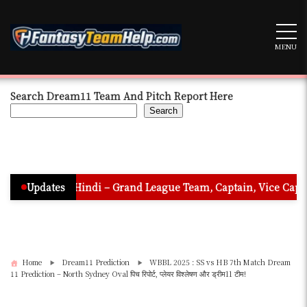
Skip
to
content
MENU
Search Dream11 Team And Pitch Report Here
Search
n In Hindi – Grand League Team, Captain, Vice Captain & Must 
Updates
Home
Dream11 Prediction
WBBL 2025 : SS vs HB 7th Match Dream
11 Prediction – North Sydney Oval पिच रिपोर्ट, प्लेयर विश्लेषण और ड्रीम11 टीम!