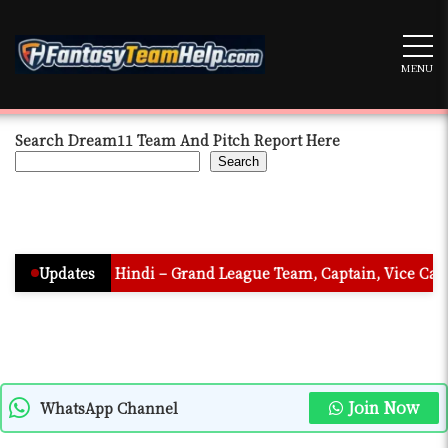
Skip
to
content
MENU
Search Dream11 Team And Pitch Report Here
Search
ion In Hindi – Grand League Team, Captain, Vice Captain & Mus
Updates
Join Now
WhatsApp Channel