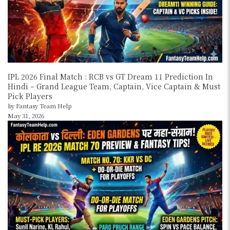
IPL 2026 Final Match : RCB vs GT Dream 11 Prediction In
Hindi – Grand League Team, Captain, Vice Captain & Must
Pick Players
by Fantasy Team Help
May 31, 2026