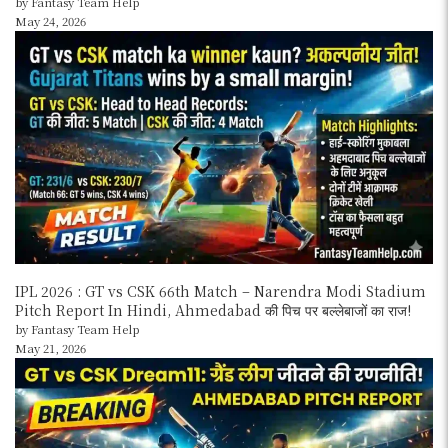
by Fantasy Team Help
May 24, 2026
IPL 2026 : GT vs CSK 66th Match – Narendra Modi Stadium
Pitch Report In Hindi, Ahmedabad की पिच पर बल्लेबाजों का राज!
by Fantasy Team Help
May 21, 2026