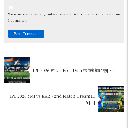
Save my name, email, and website in this browser for the next time
I comment.
IPL 2026 को DD Free Dish पर कैसे देखें? पूर[…]
IPL 2026 : MI vs KKR • 2nd Match Dream11
Pr[…]