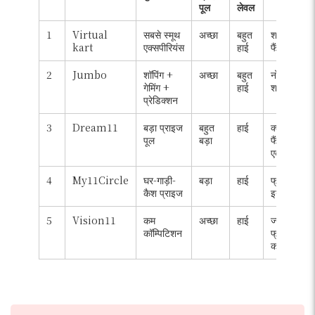
पूल
लेवल
1
Virtual
सबसे स्मूथ
अच्छा
बहुत
शॉपिंग +
kart
एक्सपीरियंस
हाई
फैंटसी
2
Jumbo
शॉपिंग +
अच्छा
बहुत
नो रिस्क
गेमिंग +
हाई
शॉपिंग मनी
प्रेडिक्शन
3
Dream11
बड़ा प्राइज
बहुत
हाई
क्लासिक
पूल
बड़ा
फैंटसी
एक्सपीरियंस
4
My11Circle
घर-गाड़ी-
बड़ा
हाई
फ्री में बड़े
कैश प्राइज
इनाम
5
Vision11
कम
अच्छा
हाई
ज्यादातर
कॉम्पिटिशन
फ्री
कॉन्टेस्ट