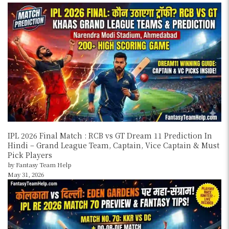
IPL 2026 Final Match : RCB vs GT Dream 11 Prediction In
Hindi – Grand League Team, Captain, Vice Captain & Must
Pick Players
by Fantasy Team Help
May 31, 2026