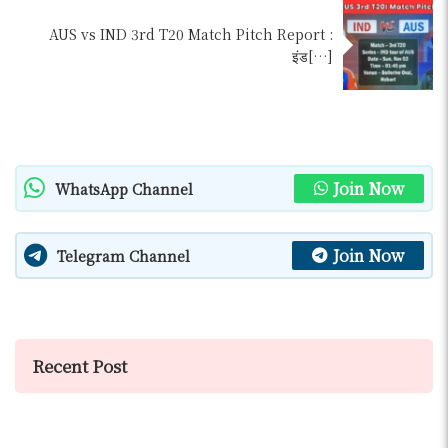
AUS vs IND 3rd T20 Match Pitch Report :
इंड[…]
Join Now
WhatsApp Channel
Join Now
Telegram Channel
Recent Post