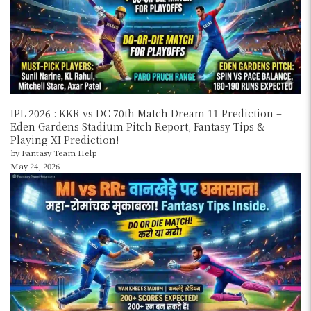
IPL 2026 : KKR vs DC 70th Match Dream 11 Prediction –
Eden Gardens Stadium Pitch Report, Fantasy Tips &
Playing XI Prediction!
by Fantasy Team Help
May 24, 2026