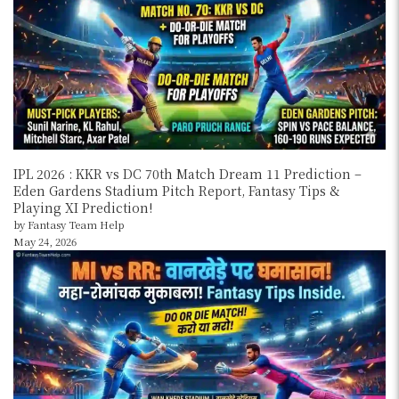
IPL 2026 : KKR vs DC 70th Match Dream 11 Prediction –
Eden Gardens Stadium Pitch Report, Fantasy Tips &
Playing XI Prediction!
by Fantasy Team Help
May 24, 2026