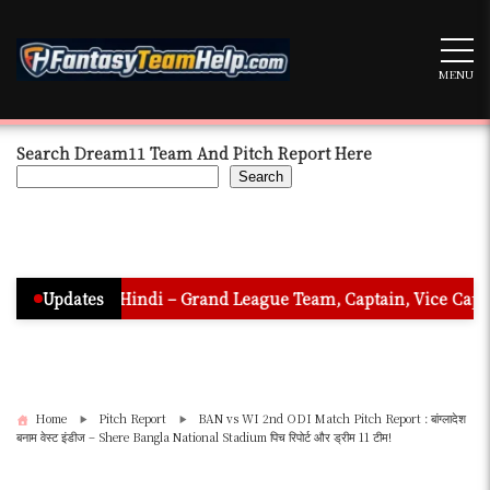
Skip
to
content
MENU
Search Dream11 Team And Pitch Report Here
Search
n In Hindi – Grand League Team, Captain, Vice Captain & Must 
Updates
Home
Pitch Report
BAN vs WI 2nd ODI Match Pitch Report : बांग्लादेश
बनाम वेस्ट इंडीज – Shere Bangla National Stadium पिच रिपोर्ट और ड्रीम 11 टीम!