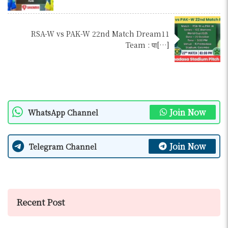
RSA-W vs PAK-W 22nd Match Dream11
Team : पा[…]
Join Now
WhatsApp Channel
Join Now
Telegram Channel
Recent Post